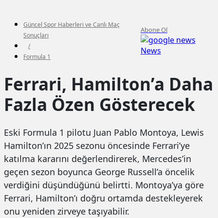
Güncel Spor Haberleri ve Canlı Maç
Abone Ol
Sonuçları
/
News
Formula 1
Ferrari, Hamilton’a Daha
Fazla Özen Gösterecek
Eski Formula 1 pilotu Juan Pablo Montoya, Lewis
Hamilton’ın 2025 sezonu öncesinde Ferrari’ye
katılma kararını değerlendirerek, Mercedes’in
geçen sezon boyunca George Russell’a öncelik
verdiğini düşündüğünü belirtti. Montoya’ya göre
Ferrari, Hamilton’ı doğru ortamda destekleyerek
onu yeniden zirveye taşıyabilir.