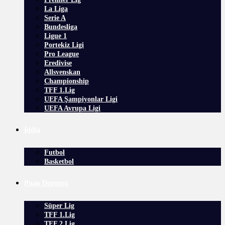
La Liga
Serie A
Bundesliga
Ligue 1
Portekiz Ligi
Pro League
Eredivise
Allsvenskan
Championship
TFF 1.Lig
UEFA Şampiyonlar Ligi
UEFA Avrupa Ligi
İddia
Futbol
Basketbol
Puan Durumu
Süper Lig
TFF 1.Lig
TFF 2.Lig