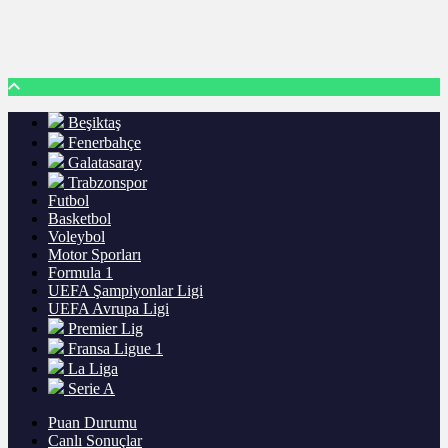
Beşiktaş
Fenerbahçe
Galatasaray
Trabzonspor
Futbol
Basketbol
Voleybol
Motor Sporları
Formula 1
UEFA Şampiyonlar Ligi
UEFA Avrupa Ligi
Premier Lig
Fransa Ligue 1
La Liga
Serie A
Puan Durumu
Canlı Sonuçlar