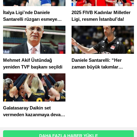
İtalya Ligi’nde Daniele
2025 FIVB Kadınlar Milletler
Santarelli rüzgarı esmeye
Ligi, resmen İstanbul’da!
devam ediyor: Namağlup tek
ekip…
Mehmet Akif Üstündağ
Daniele Santarelli: “Her
yeniden TVF başkanı seçildi
zaman büyük takımlar
arasında kalmalıyız”
Galatasaray Daikin set
vermeden kazanmaya devam
ediyor
DAHA FAZLA HABER YÜKLE