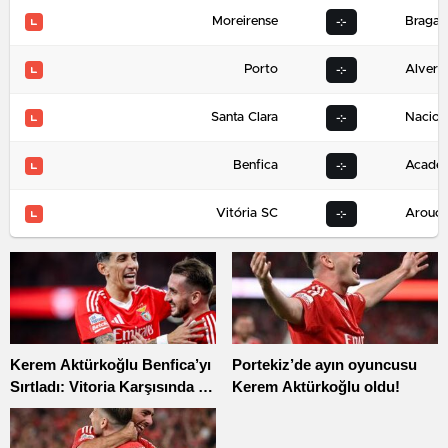
Moreirense
Braga
-:-
Porto
Alverc
-:-
Santa Clara
Nacion
-:-
Benfica
Académ
-:-
Vitória SC
Arouc
-:-
Kerem Aktürkoğlu Benfica’yı
Portekiz’de ayın oyuncusu
Sırtladı: Vitoria Karşısında 1-
Kerem Aktürkoğlu oldu!
0’lık Galibiyet