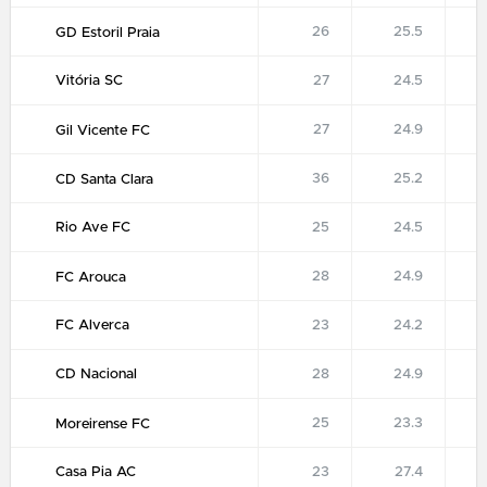
26
25.5
GD Estoril Praia
Vitória SC
27
24.5
27
24.9
Gil Vicente FC
36
25.2
CD Santa Clara
Rio Ave FC
25
24.5
28
24.9
FC Arouca
FC Alverca
23
24.2
CD Nacional
28
24.9
25
23.3
Moreirense FC
Casa Pia AC
23
27.4