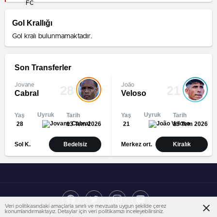
Gol Krallığı
Gol kralı bulunmamaktadır.
Son Transferler
Jovane
João
28
21
Cabral
Veloso
Uyruk
Uyruk
Yaş
Tarih
Yaş
Tarih
28
13 Tem 2026
21
13 Tem 2026
Sol K.
Bedelsiz
Merkez ort.
Kiralık
Veri politikasındaki amaçlarla sınırlı ve mevzuata uygun şekilde çerez
konumlandırmaktayız. Detaylar için veri politikamızı inceleyebilirsiniz.