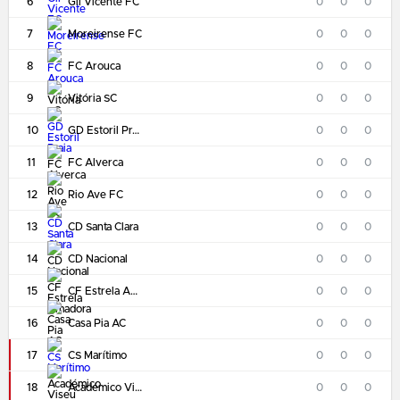
6
Gil Vicente FC
0
0
0
7
Moreirense FC
0
0
0
8
FC Arouca
0
0
0
9
Vitória SC
0
0
0
10
GD Estoril Praia
0
0
0
11
FC Alverca
0
0
0
12
Rio Ave FC
0
0
0
13
CD Santa Clara
0
0
0
14
CD Nacional
0
0
0
15
CF Estrela Amadora
0
0
0
16
Casa Pia AC
0
0
0
17
CS Marítimo
0
0
0
18
Académico Viseu FC
0
0
0