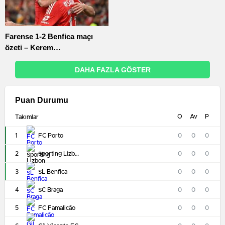
Farense 1-2 Benfica maçı
özeti – Kerem
Aktürkoğlu’ndan iki asist
DAHA FAZLA GÖSTER
Puan Durumu
O
Av
P
Takımlar
1
FC Porto
0
0
0
2
Sporting Lizbon
0
0
0
3
SL Benfica
0
0
0
4
SC Braga
0
0
0
5
FC Famalicão
0
0
0