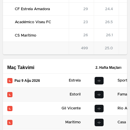
CF Estrela Amadora
29
24.4
Académico Viseu FC
23
26.5
26
26.1
CS Marítimo
499
25.0
Maç Takvimi
2. Hafta Maçları
Paz 9 Ağu 2026
Estrela
Sporti
-:-
Estoril
Famali
-:-
Gil Vicente
Rio Av
-:-
Marítimo
Casa P
-:-