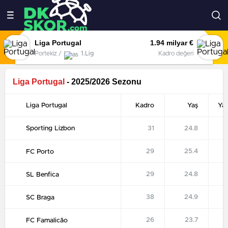
Liga Portugal
1.94 milyar €
Portekiz /
1.Lig
Kadro değeri
Liga Portugal
- 2025/2026 Sezonu
Liga Portugal
Kadro
Yaş
Ya
Sporting Lizbon
31
24.8
29
25.4
FC Porto
29
24.8
SL Benfica
38
24.9
SC Braga
26
23.7
FC Famalicão