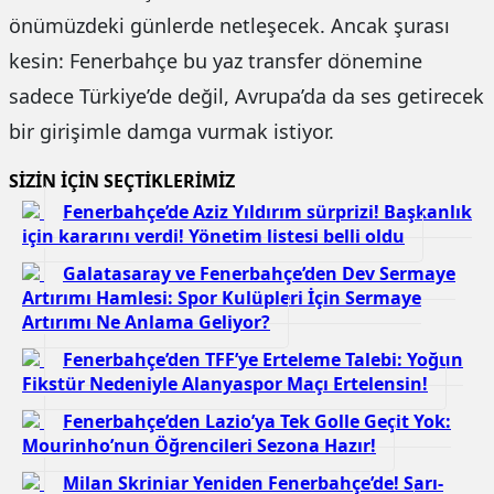
önümüzdeki günlerde netleşecek. Ancak şurası
kesin: Fenerbahçe bu yaz transfer dönemine
sadece Türkiye’de değil, Avrupa’da da ses getirecek
bir girişimle damga vurmak istiyor.
SİZİN İÇİN SEÇTİKLERİMİZ
Fenerbahçe’de Aziz Yıldırım sürprizi! Başkanlık
için kararını verdi! Yönetim listesi belli oldu
Galatasaray ve Fenerbahçe’den Dev Sermaye
Artırımı Hamlesi: Spor Kulüpleri İçin Sermaye
Artırımı Ne Anlama Geliyor?
Fenerbahçe’den TFF’ye Erteleme Talebi: Yoğun
Fikstür Nedeniyle Alanyaspor Maçı Ertelensin!
Fenerbahçe’den Lazio’ya Tek Golle Geçit Yok:
Mourinho’nun Öğrencileri Sezona Hazır!
Milan Skriniar Yeniden Fenerbahçe’de! Sarı-