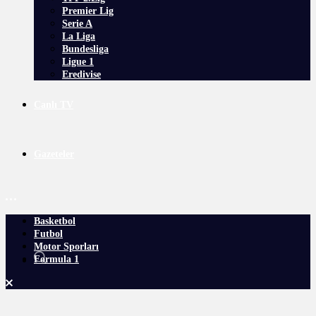
Premier Lig
Serie A
La Liga
Bundesliga
Ligue 1
Eredivise
Canlı TV
Gazeteler
Basketbol
Futbol
Motor Sporları
Formula 1