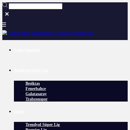
Canlı Sonuçlar
Trendyol Süper Lig
Beşiktaş
Fenerbahçe
Galatasaray
Trabzonspor
Ligler
Trendyol Süper Lig
Premier Lig