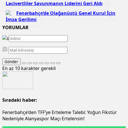
Lacivertliler Savunmanın Liderini Geri Aldı
Fenerbahçe’de Olağanüstü Genel Kurul İçin
İmza Gerilimi
YORUMLAR
Gönder
En az 10 karakter gerekli
Sıradaki haber:
Fenerbahçe’den TFF’ye Erteleme Talebi: Yoğun Fikstür
Nedeniyle Alanyaspor Maçı Ertelensin!