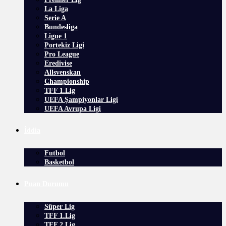
La Liga
Serie A
Bundesliga
Ligue 1
Portekiz Ligi
Pro League
Eredivise
Allsvenskan
Championship
TFF 1.Lig
UEFA Şampiyonlar Ligi
UEFA Avrupa Ligi
İddia
Futbol
Basketbol
Puan Durumu
Süper Lig
TFF 1.Lig
TFF 2.Lig