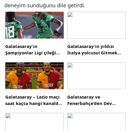
deneyim sunduğunu dile getirdi.
Galatasaray’ın
Galatasaray’ın yıldızı
Şampiyonlar Ligi çileği
İtalya yolcusu! Gitmek
Nijerya’dan! Almanya’dan
için sabırsızlanıyor
bomba transfer iddiası
Galatasaray – Lazio maçı
Galatasaray ve
saat kaçta hangi kanalda?
Fenerbahçe’den Dev
İmza töreni ve forma
Sermaye Artırımı Hamlesi:
tanıtımı saat kaçta?
Spor Kulüpleri İçin
Sermaye Artırımı Ne
Anlama Geliyor?