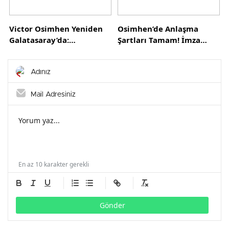
Victor Osimhen Yeniden
Osimhen’de Anlaşma
Galatasaray’da:
Şartları Tamam! İmza
Şampiyonluğun Mimarı
Bekleniyor
Evine Döndü!
En az 10 karakter gerekli
Gönder