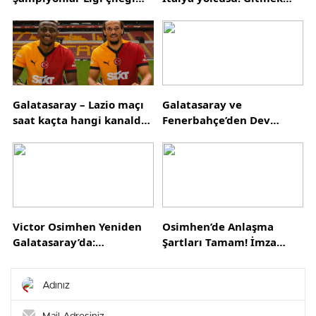
Nijerya’dan! Almanya’dan
için sabırsızlanıyor
bomba transfer iddiası
Galatasaray – Lazio maçı
Galatasaray ve
saat kaçta hangi kanalda?
Fenerbahçe’den Dev
İmza töreni ve forma
Sermaye Artırımı Hamlesi:
tanıtımı saat kaçta?
Spor Kulüpleri İçin
Sermaye Artırımı Ne
Anlama Geliyor?
Victor Osimhen Yeniden
Osimhen’de Anlaşma
Galatasaray’da:
Şartları Tamam! İmza
Şampiyonluğun Mimarı
Bekleniyor
Evine Döndü!