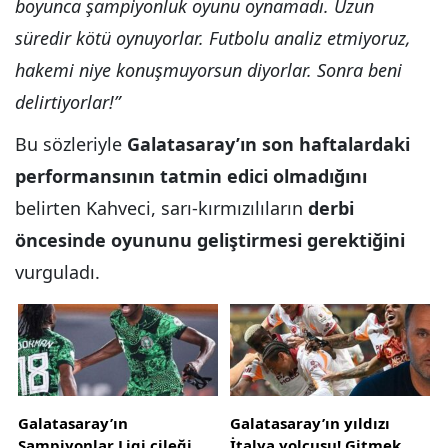
boyunca şampiyonluk oyunu oynamadı. Uzun
süredir kötü oynuyorlar. Futbolu analiz etmiyoruz,
hakemi niye konuşmuyorsun diyorlar. Sonra beni
delirtiyorlar!”
Bu sözleriyle
Galatasaray’ın son haftalardaki
performansının tatmin edici olmadığını
belirten Kahveci, sarı-kırmızılıların
derbi
öncesinde oyununu geliştirmesi gerektiğini
vurguladı.
Galatasaray’ın
Galatasaray’ın yıldızı
Şampiyonlar Ligi çileği
İtalya yolcusu! Gitmek