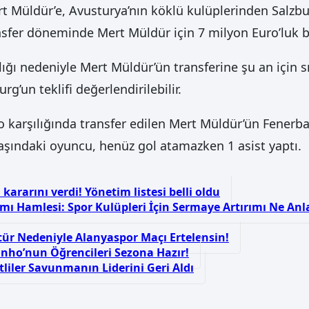
üldür’e, Avusturya’nın köklü kulüplerinden Salzburg’
sfer döneminde Mert Müldür için 7 milyon Euro’luk bir 
ığı nedeniyle Mert Müldür’ün transferine şu an için
g’un teklifi değerlendirilebilir.
o karşılığında transfer edilen Mert Müldür’ün Fenerba
yaşındaki oyuncu, henüz gol atamazken 1 asist yaptı.
kararını verdi! Yönetim listesi belli oldu
mı Hamlesi: Spor Kulüpleri İçin Sermaye Artırımı Ne An
tür Nedeniyle Alanyaspor Maçı Ertelensin!
inho’nun Öğrencileri Sezona Hazır!
tliler Savunmanın Liderini Geri Aldı