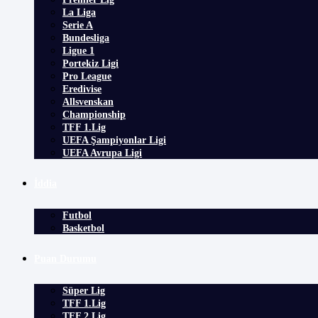
La Liga
Serie A
Bundesliga
Ligue 1
Portekiz Ligi
Pro League
Eredivise
Allsvenskan
Championship
TFF 1.Lig
UEFA Şampiyonlar Ligi
UEFA Avrupa Ligi
İddia
Futbol
Basketbol
Puan Durumu
Süper Lig
TFF 1.Lig
TFF 2.Lig