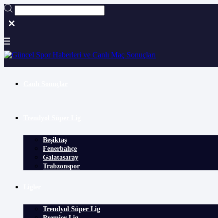
Canlı Sonuçlar
Trendyol Süper Lig
Beşiktaş
Fenerbahçe
Galatasaray
Trabzonspor
Ligler
Trendyol Süper Lig
Premier Lig