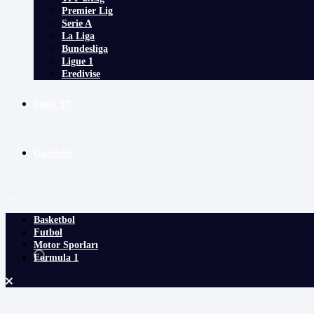
Premier Lig
Serie A
La Liga
Bundesliga
Ligue 1
Eredivise
Canlı TV
Gazeteler
Basketbol
Futbol
Motor Sporları
Formula 1