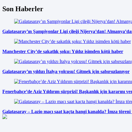
Son Haberler
Galatasaray’ın Şampiyonlar Ligi çileği Nijerya’dan! Almanya’da
Manchester City’de sakatlık şoku: Yıldız isimden kötü haber
Galatasaray’ın yıldızı İtalya yolcusu! Gitmek için sabırsızlanıyor
Fenerbahçe’de Aziz Yıldırım sürprizi! Başkanlık için kararını verd
Galatasaray – Lazio maçı saat kaçta hangi kanalda? İmza töreni 