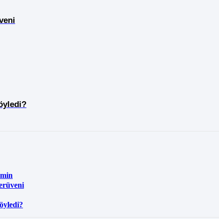
veni
öyledi?
hmin
Serüveni
söyledi?