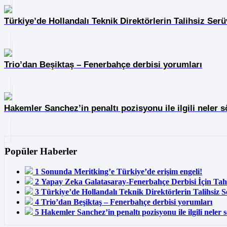
Türkiye’de Hollandalı Teknik Direktörlerin Talihsiz Serü
Trio’dan Beşiktaş – Fenerbahçe derbisi yorumları
Hakemler Sanchez’in penaltı pozisyonu ile ilgili neler s
Popüler Haberler
1
Sonunda Meritking’e Türkiye’de erişim engeli!
2
Yapay Zeka Galatasaray-Fenerbahçe Derbisi İçin Ta
3
Türkiye’de Hollandalı Teknik Direktörlerin Talihsiz 
4
Trio’dan Beşiktaş – Fenerbahçe derbisi yorumları
5
Hakemler Sanchez’in penaltı pozisyonu ile ilgili neler 