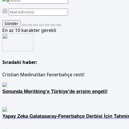
Gönder
En az 10 karakter gerekli
Sıradaki haber:
Cristian Medina’dan Fenerbahçe resti!
Sonunda Meritking’e Türkiye’de erişim engeli!
Yapay Zeka Galatasaray-Fenerbahçe Derbisi İçin Tahmi