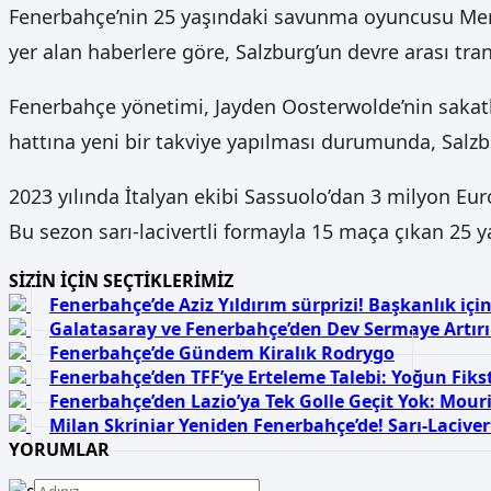
Fenerbahçe’nin 25 yaşındaki savunma oyuncusu Mert M
yer alan haberlere göre, Salzburg’un devre arası tran
Fenerbahçe yönetimi, Jayden Oosterwolde’nin sakatl
hattına yeni bir takviye yapılması durumunda, Salzbur
2023 yılında İtalyan ekibi Sassuolo’dan 3 milyon Eur
Bu sezon sarı-lacivertli formayla 15 maça çıkan 25 
SİZİN İÇİN SEÇTİKLERİMİZ
Fenerbahçe’de Aziz Yıldırım sürprizi! Başkanlık için 
Galatasaray ve Fenerbahçe’den Dev Sermaye Artırı
Fenerbahçe’de Gündem Kiralık Rodrygo
Fenerbahçe’den TFF’ye Erteleme Talebi: Yoğun Fiks
Fenerbahçe’den Lazio’ya Tek Golle Geçit Yok: Mour
Milan Skriniar Yeniden Fenerbahçe’de! Sarı-Laciver
YORUMLAR