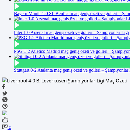
Bayern Munih 1-0 SL Benfica maç geniş özeti ve golleri – Şam
Inter 1-0 Arsenal maç geniş özeti ve golleri – Şampiyonlar Ligi
PSG 1-2 Atletico Madrid maç geniş özeti ve golleri – Şampiyon
Stuttgart 0-2 Atalanta maç geniş özeti ve golleri – Şampiyonlar 
0