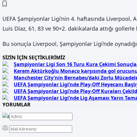
UEFA Şampiyonlar Ligi’nin 4. haftasında Liverpool, A
Luis Díaz, 61, 83 ve 90+2. dakikalarda attığı goller
Bu sonuçla Liverpool, Şampiyonlar Ligi’nde oynadığı
SİZİN İÇİN SEÇTİKLERİMİZ
Şampiyonlar Ligi Son 16 Turu Kura Çekimi Sonuçla
Kerem Aktürkoğlu Monaco karşısında gol orucunu 
Manchester City’nin Bernabeu’daki Zorlu Mücadel
UEFA Şampiyonlar Ligi’nde Play-Off Heyecanı Başlı
UEFA Şampiyonlar Ligi’nde Play-Off Kuraları Çekildi
UEFA Şampiyonlar Ligi’nde Lig Aşaması Yarın Tam
YORUMLAR