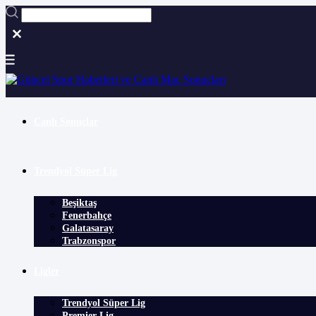
Canlı Sonuçlar
Trendyol Süper Lig
Beşiktaş
Fenerbahçe
Galatasaray
Trabzonspor
Ligler
Trendyol Süper Lig
Premier Lig