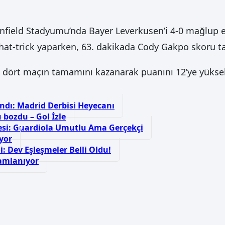
nfield Stadyumu’nda Bayer Leverkusen’i 4-0 mağlup eder
le hat-trick yaparken, 63. dakikada Cody Gakpo skoru 
 dört maçın tamamını kazanarak puanını 12’ye yükseltt
ndı: Madrid Derbisi Heyecanı
bozdu – Gol İzle
esi: Guardiola Umutlu Ama Gerçekçi
yor
: Dev Eşleşmeler Belli Oldu!
amlanıyor