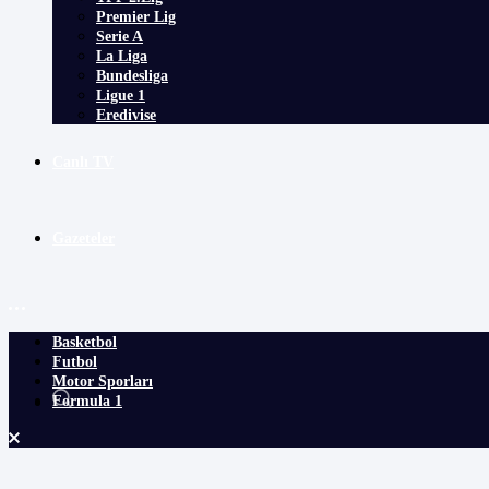
Premier Lig
Serie A
La Liga
Bundesliga
Ligue 1
Eredivise
Canlı TV
Gazeteler
Basketbol
Futbol
Motor Sporları
Formula 1