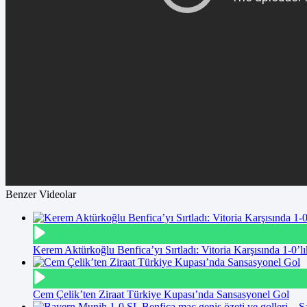
Benzer Videolar
Kerem Aktürkoğlu Benfica’yı Sırtladı: Vitoria Karşısında 1-0’lı
Cem Çelik’ten Ziraat Türkiye Kupası’nda Sansasyonel Gol