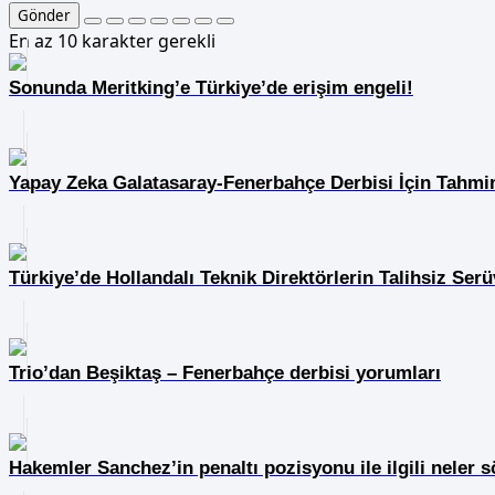
Gönder
En az 10 karakter gerekli
Sonunda Meritking’e Türkiye’de erişim engeli!
Yapay Zeka Galatasaray-Fenerbahçe Derbisi İçin Tahmi
Türkiye’de Hollandalı Teknik Direktörlerin Talihsiz Serü
Trio’dan Beşiktaş – Fenerbahçe derbisi yorumları
Hakemler Sanchez’in penaltı pozisyonu ile ilgili neler s