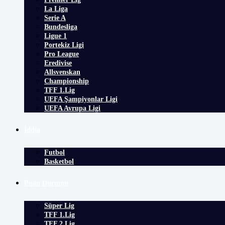
La Liga
Serie A
Bundesliga
Ligue 1
Portekiz Ligi
Pro League
Eredivise
Allsvenskan
Championship
TFF 1.Lig
UEFA Şampiyonlar Ligi
UEFA Avrupa Ligi
İddia
Futbol
Basketbol
Puan Durumu
Süper Lig
TFF 1.Lig
TFF 2.Lig