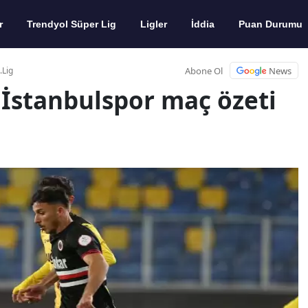
r
Trendyol Süper Lig
Ligler
İddia
Puan Durumu
Abone Ol
News
.Lig
1 İstanbulspor maç özeti