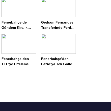
İmza töreni ve forma
Artırımı Hamlesi:
tanıtımı saat kaçta?
Spor Kulüpleri İçin
Sermaye Artırımı Ne
Anlama Geliyor?
Fenerbahçe’de
Gedson Fernandes
Gündem Kiralık
Transferinde Perde
Rodrygo
Arkası: Benfica
Nasıl Daha Kârlı
Çıktı?
Fenerbahçe’den
Fenerbahçe’den
TFF’ye Erteleme
Lazio’ya Tek Golle
Talebi: Yoğun
Geçit Yok:
Fikstür Nedeniyle
Mourinho’nun
Alanyaspor Maçı
Öğrencileri Sezona
Ertelensin!
Hazır!