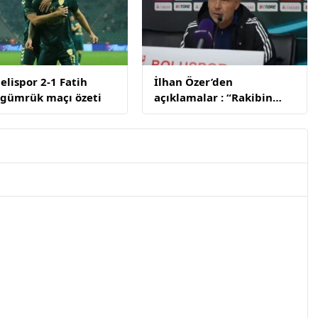
elispor 2-1 Fatih
İlhan Özer’den
gümrük maçı özeti
açıklamalar : “Rakibin
baskısına cevap
veremedik”