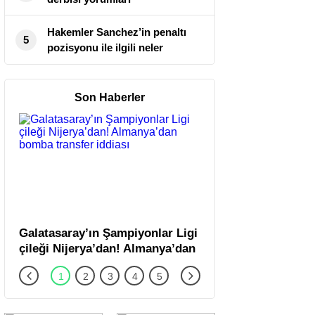
Hakemler Sanchez’in penaltı
5
pozisyonu ile ilgili neler
söyledi?
Son Haberler
Galatasaray’ın Şampiyonlar Ligi
Manchester City’de s
çileği Nijerya’dan! Almanya’dan
şoku: Yıldız isimden
bomba transfer iddiası