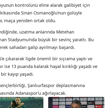
oyunun kontrolünü eline alarak galibiyet için
. dakikasında Sinan Osmanoğlu’nun golüyle
lar, maça yeniden ortak oldu.
indiğinde, uzatma anlarında Metehan
man Stadyumu’nda büyük bir sevinç yarattı. Bu
rerek sahadan galip ayrılmayı başardı.
5’e çıkararak ligde önemli bir sıçrama yaptı ve
r ise 13 puanda kalarak hayal kırıklığı yaşadı ve
bir kayıp yaşadı.
 Gençlerbirliği, Şanlıurfaspor deplasmanına
hasında Adanaspor’u ağırlayacak.