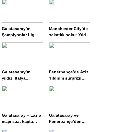
Galatasaray’ın
Manchester City’de
Şampiyonlar Ligi
sakatlık şoku: Yıldız
çileği Nijerya’dan!
isimden kötü haber
Almanya’dan bomba
transfer iddiası
Galatasaray’ın
Fenerbahçe’de Aziz
yıldızı İtalya
Yıldırım sürprizi!
yolcusu! Gitmek
Başkanlık için
için sabırsızlanıyor
kararını verdi!
Yönetim listesi belli
oldu
Galatasaray – Lazio
Galatasaray ve
maçı saat kaçta
Fenerbahçe’den
hangi kanalda?
Dev Sermaye