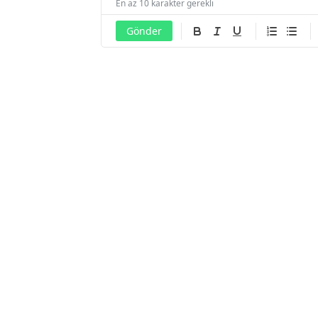
En az 10 karakter gerekli
Gönder