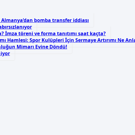
n! Almanya’dan bomba transfer iddiası
abırsızlanıyor
? İmza töreni ve forma tanıtımı saat kaçta?
mı Hamlesi: Spor Kulüpleri İçin Sermaye Artırımı Ne An
nluğun Mimarı Evine Döndü!
iyor