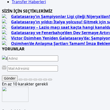
Transfer Haberleri
SİZİN İÇİN SEÇTİKLERİMİZ
Galatasaray’ın Şampiyonlar Ligi çileği Nijerya’da
Galatasaray’ın yıldızı İtalya yolcusu! Gitmek için s
Galatasaray – Lazio maçı saat kaçta hangi kanalda
Galatasaray ve Fenerbahçe’den Dev Sermaye Artırı
Victor Osimhen Yeniden Galatasaray’da: Şampiyo
Osimhen’de Anlaşma Şartları Tamam! İmza Beklen
YORUMLAR
Gönder
En az 10 karakter gerekli