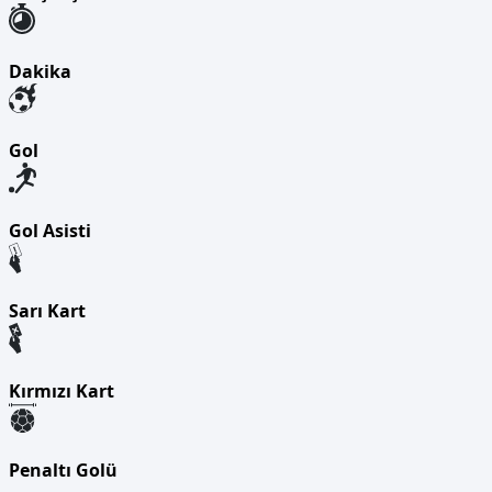
Dakika
Gol
Gol Asisti
Sarı Kart
Kırmızı Kart
Penaltı Golü