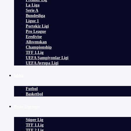
La Liga
Serie A
Bundesliga
Ligue 1
Portekiz Ligi
Pro League
Eredivise
Allsvenskan
Championship
TFF 1.Lig
UEFA Şampiyonlar Ligi
UEFA Avrupa Ligi
İddia
Futbol
Basketbol
Puan Durumu
Süper Lig
TFF 1.Lig
TFF 2.Lig