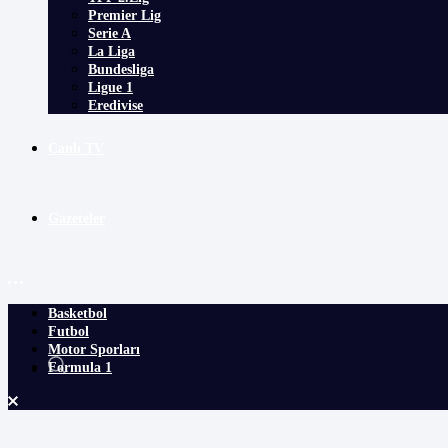
Premier Lig
Serie A
La Liga
Bundesliga
Ligue 1
Eredivise
Canlı TV
Gazeteler
Basketbol
Futbol
Motor Sporları
Formula 1