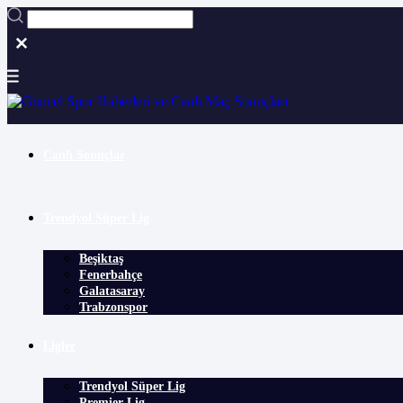
Canlı Sonuçlar
Trendyol Süper Lig
Beşiktaş
Fenerbahçe
Galatasaray
Trabzonspor
Ligler
Trendyol Süper Lig
Premier Lig