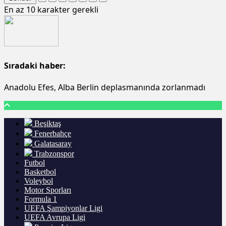
En az 10 karakter gerekli
Sıradaki haber:
Anadolu Efes, Alba Berlin deplasmanında zorlanmadı
Beşiktaş
Fenerbahçe
Galatasaray
Trabzonspor
Futbol
Basketbol
Voleybol
Motor Sporları
Formula 1
UEFA Şampiyonlar Ligi
UEFA Avrupa Ligi