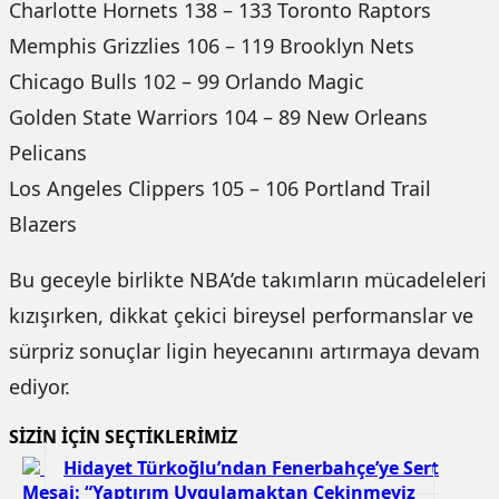
Charlotte Hornets 138 – 133 Toronto Raptors
Memphis Grizzlies 106 – 119 Brooklyn Nets
Chicago Bulls 102 – 99 Orlando Magic
Golden State Warriors 104 – 89 New Orleans
Pelicans
Los Angeles Clippers 105 – 106 Portland Trail
Blazers
Bu geceyle birlikte NBA’de takımların mücadeleleri
kızışırken, dikkat çekici bireysel performanslar ve
sürpriz sonuçlar ligin heyecanını artırmaya devam
ediyor.
SİZİN İÇİN SEÇTİKLERİMİZ
Hidayet Türkoğlu’ndan Fenerbahçe’ye Sert
Mesaj: “Yaptırım Uygulamaktan Çekinmeyiz