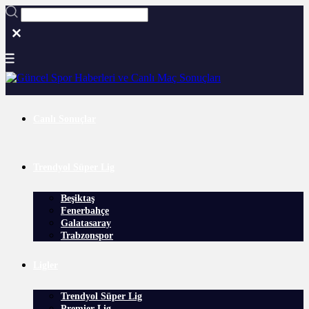
Canlı Sonuçlar
Trendyol Süper Lig
Beşiktaş
Fenerbahçe
Galatasaray
Trabzonspor
Ligler
Trendyol Süper Lig
Premier Lig