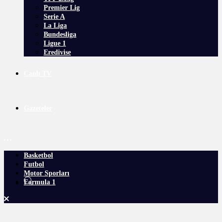
Premier Lig
Serie A
La Liga
Bundesliga
Ligue 1
Eredivise
Canlı TV
Gazeteler
Basketbol
Futbol
Motor Sporları
Formula 1