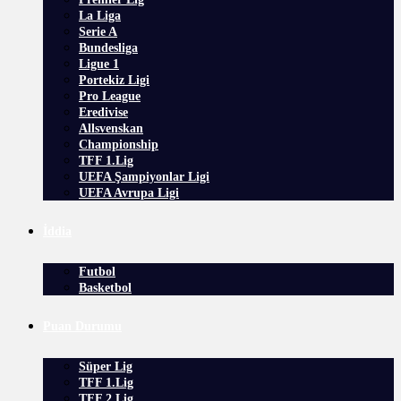
La Liga
Serie A
Bundesliga
Ligue 1
Portekiz Ligi
Pro League
Eredivise
Allsvenskan
Championship
TFF 1.Lig
UEFA Şampiyonlar Ligi
UEFA Avrupa Ligi
İddia
Futbol
Basketbol
Puan Durumu
Süper Lig
TFF 1.Lig
TFF 2.Lig