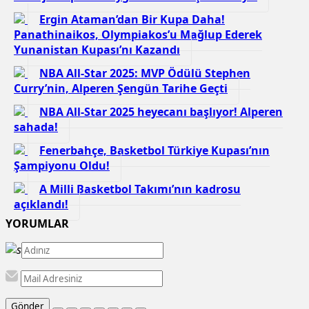
Ergin Ataman’dan Bir Kupa Daha!
Panathinaikos, Olympiakos’u Mağlup Ederek
Yunanistan Kupası’nı Kazandı
NBA All-Star 2025: MVP Ödülü Stephen
Curry’nin, Alperen Şengün Tarihe Geçti
NBA All-Star 2025 heyecanı başlıyor! Alperen
sahada!
Fenerbahçe, Basketbol Türkiye Kupası’nın
Şampiyonu Oldu!
A Milli Basketbol Takımı’nın kadrosu
açıklandı!
YORUMLAR
Gönder