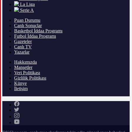
La Liga
Serie A
Puan Durumu
Canlı Sonuçlar
Basketbol İddaa Programı
Futbol İddaa Programı
Gazeteler
Canlı TV
Yazarlar
Hakkımızda
Manşetler
Veri Politikası
Gizlilik Politikası
Künye
İletişim