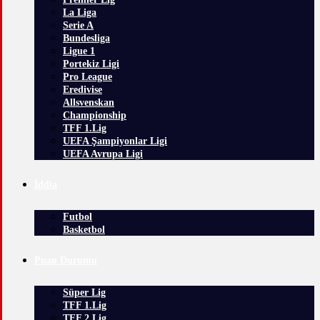
La Liga
Serie A
Bundesliga
Ligue 1
Portekiz Ligi
Pro League
Eredivise
Allsvenskan
Championship
TFF 1.Lig
UEFA Şampiyonlar Ligi
UEFA Avrupa Ligi
İddia
Futbol
Basketbol
Puan Durumu
Süper Lig
TFF 1.Lig
TFF 2.Lig