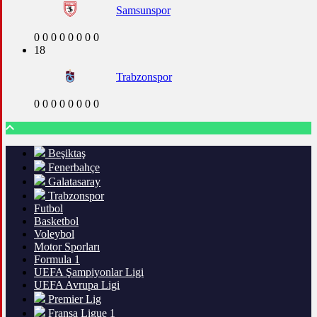
Samsunspor
0
0
0
0
0
0
0
0
18
Trabzonspor
0
0
0
0
0
0
0
0
Beşiktaş
Fenerbahçe
Galatasaray
Trabzonspor
Futbol
Basketbol
Voleybol
Motor Sporları
Formula 1
UEFA Şampiyonlar Ligi
UEFA Avrupa Ligi
Premier Lig
Fransa Ligue 1