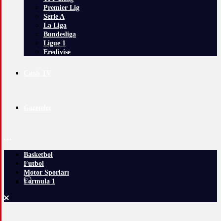
Premier Lig
Serie A
La Liga
Bundesliga
Ligue 1
Eredivise
Canlı TV
Gazeteler
Basketbol
Futbol
Motor Sporları
Formula 1