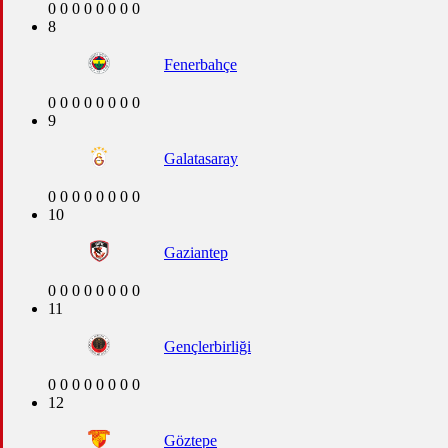
0
0
0
0
0
0
0
0
8
Fenerbahçe
0
0
0
0
0
0
0
0
9
Galatasaray
0
0
0
0
0
0
0
0
10
Gaziantep
0
0
0
0
0
0
0
0
11
Gençlerbirliği
0
0
0
0
0
0
0
0
12
Göztepe