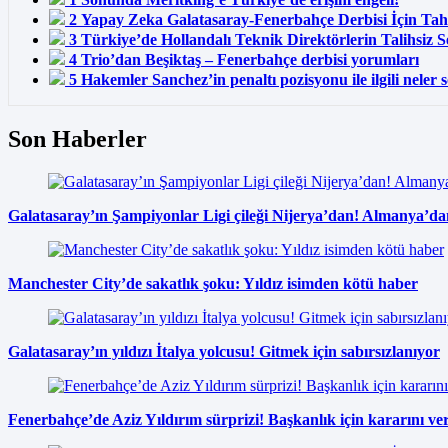
2
Yapay Zeka Galatasaray-Fenerbahçe Derbisi İçin Ta
3
Türkiye’de Hollandalı Teknik Direktörlerin Talihsiz 
4
Trio’dan Beşiktaş – Fenerbahçe derbisi yorumları
5
Hakemler Sanchez’in penaltı pozisyonu ile ilgili neler 
Son Haberler
Galatasaray’ın Şampiyonlar Ligi çileği Nijerya’dan! Almanya’da
Manchester City’de sakatlık şoku: Yıldız isimden kötü haber
Galatasaray’ın yıldızı İtalya yolcusu! Gitmek için sabırsızlanıyor
Fenerbahçe’de Aziz Yıldırım sürprizi! Başkanlık için kararını verd