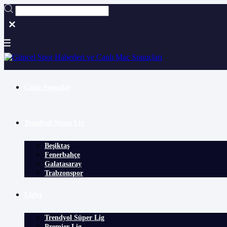
Canlı Sonuçlar
Trendyol Süper Lig
Beşiktaş
Fenerbahçe
Galatasaray
Trabzonspor
Ligler
Trendyol Süper Lig
Premier Lig