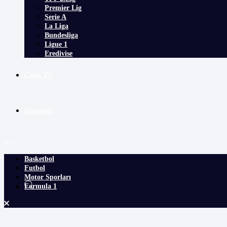
Premier Lig
Serie A
La Liga
Bundesliga
Ligue 1
Eredivise
Canlı TV
Gazeteler
Basketbol
Futbol
Motor Sporları
Formula 1