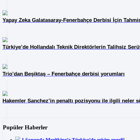
Yapay Zeka Galatasaray-Fenerbahçe Derbisi İçin Tahmi
Türkiye’de Hollandalı Teknik Direktörlerin Talihsiz Serü
Trio’dan Beşiktaş – Fenerbahçe derbisi yorumları
Hakemler Sanchez’in penaltı pozisyonu ile ilgili neler s
Popüler Haberler
1
Sonunda Meritking’e Türkiye’de erişim engeli!