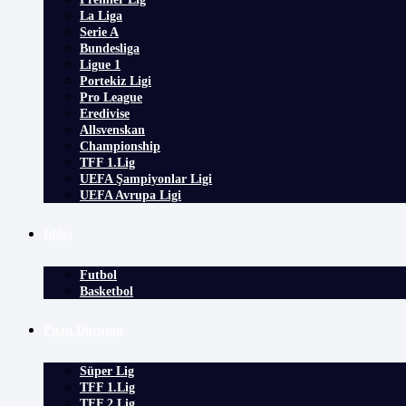
La Liga
Serie A
Bundesliga
Ligue 1
Portekiz Ligi
Pro League
Eredivise
Allsvenskan
Championship
TFF 1.Lig
UEFA Şampiyonlar Ligi
UEFA Avrupa Ligi
İddia
Futbol
Basketbol
Puan Durumu
Süper Lig
TFF 1.Lig
TFF 2.Lig