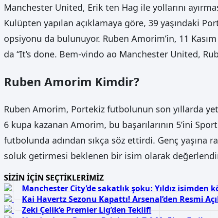
Manchester United, Erik ten Hag ile yollarını ayırm
Kulüpten yapılan açıklamaya göre, 39 yaşındaki Portek
opsiyonu da bulunuyor. Ruben Amorim’in, 11 Kasım 
da “It’s done. Bem-vindo ao Manchester United, Rub
Ruben Amorim Kimdir?
Ruben Amorim, Portekiz futbolunun son yıllarda yetiş
6 kupa kazanan Amorim, bu başarılarının 5’ini Sporti
futbolunda adından sıkça söz ettirdi. Genç yaşına r
soluk getirmesi beklenen bir isim olarak değerlendiri
SİZİN İÇİN SEÇTİKLERİMİZ
Manchester City’de sakatlık şoku: Yıldız isimden 
Kai Havertz Sezonu Kapattı! Arsenal’den Resmi Aç
Zeki Çelik’e Premier Lig’den Teklif!