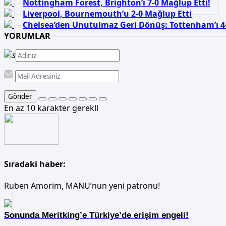
Nottingham Forest, Brighton’ı 7-0 Mağlup Etti!
Liverpool, Bournemouth’u 2-0 Mağlup Etti
Chelsea’den Unutulmaz Geri Dönüş: Tottenham’ı 4-3
YORUMLAR
Gönder
En az 10 karakter gerekli
Sıradaki haber:
Ruben Amorim, MANU’nun yeni patronu!
Sonunda Meritking’e Türkiye’de erişim engeli!