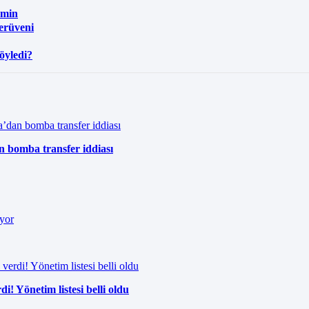
hmin
Serüveni
söyledi?
n bomba transfer iddiası
i! Yönetim listesi belli oldu